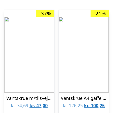
-37%
-21%
Vantskrue m/tilsvejsningsender varmgalv. 10mm
Vantskrue A4 gaffel/gaffel 6mm
Den
Den
Den
De
kr.
74,69
kr.
47,00
kr.
126,25
kr.
100,25
oprindelige
aktuelle
oprindelige
aktu