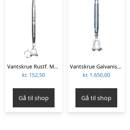
Vantskrue Rustf. M/gevind Gaffel/gaffel – M8
Vantskrue Galvaniseret 401 M/gafler – M24
kr.
152,50
kr.
1.650,00
Gå til shop
Gå til shop