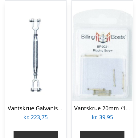
Vantskrue Galvaniseret 401 M/gafler – M10
Vantskrue 20mm /10 – 04-bf-0021 – Billing Boats
kr.
223,75
kr.
39,95