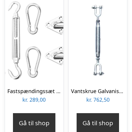
Fastspændingssæt til solsejl – 6 dele i rustfrit stål 316
Vantskrue Galvaniseret 401 M/gafler – M20
kr.
289,00
kr.
762,50
Gå til shop
Gå til shop