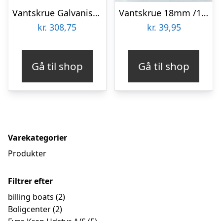
Vantskrue Galvaniser 401 M/gafler – M12 Cert
Vantskrue 18mm /10 – 04-bf-0447 – Billing Boats
kr.
308,75
kr.
39,95
Gå til shop
Gå til shop
Varekategorier
Produkter
Filtrer efter
billing boats
(2)
Boligcenter
(2)